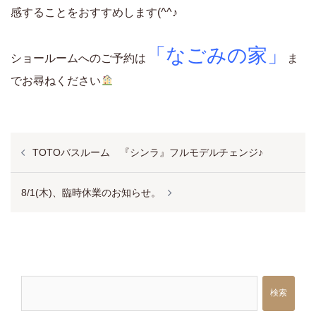
感することをおすすめします(^^♪
「なごみの家」
ショールームへのご予約は
ま
でお尋ねください
投
TOTOバスルーム 『シンラ』フルモデルチェンジ♪
稿
ナ
8/1(木)、臨時休業のお知らせ。
ビ
ゲ
ー
シ
検索
ョ