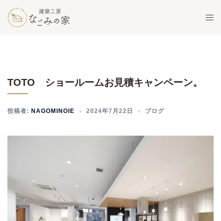
コ
ト
ン
グ
テ
ル
ン
メ
ツ
ニ
へ
ュ
TOTO ショールームお見積キャンペーン。
ス
ー
キ
ッ
投稿者:
NAGOMINOIE
2024年7月22日
ブログ
プ