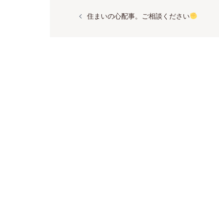
投
稿
住まいの心配事。ご相談ください
ナ
ビ
ゲ
ー
シ
ョ
ン