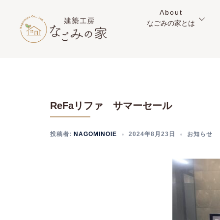
コ
About
ン
なごみの家とは
テ
ン
ツ
へ
ス
キ
ReFaリファ サマーセール
ッ
プ
投稿者:
NAGOMINOIE
2024年8月23日
お知らせ