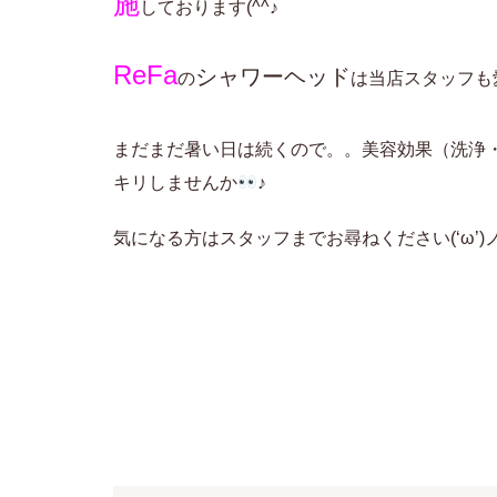
施
しております(^^♪
ReFa
シャワーヘッド
の
は当店スタッフも
まだまだ暑い日は続くので。。美容効果（洗浄
キリしませんか
♪
気になる方はスタッフまでお尋ねください(‘ω’)