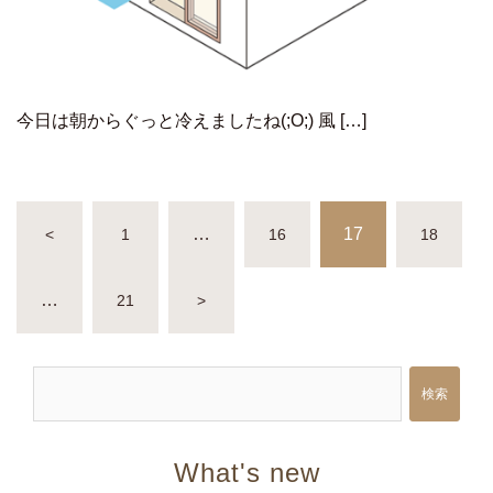
今日は朝からぐっと冷えましたね(;O;) 風 […]
投
…
17
<
1
16
18
稿
ナ
…
21
>
ビ
ゲ
ー
検索
シ
ョ