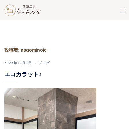
コ
ト
ン
グ
テ
ル
ン
メ
ツ
ニ
へ
ュ
ス
投稿者:
nagominoie
ー
キ
ッ
2023年12月8日
ブログ
プ
エコカラット♪