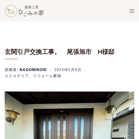
コ
ト
ン
グ
テ
ル
ン
メ
ツ
ニ
へ
ュ
玄関引戸交換工事。 尾張旭市 H様邸
ス
ー
キ
ッ
投稿者:
NAGOMINOIE
2025年5月9日
プ
エクステリア
、
リフォーム事例