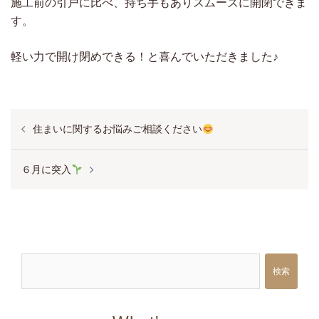
施工前の引戸に比べ、持ち手もありスムーズに開閉できま
す。
軽い力で開け閉めできる！と喜んでいただきました♪
投
住まいに関するお悩みご相談ください
稿
ナ
６月に突入
ビ
ゲ
ー
シ
検索
ョ
ン