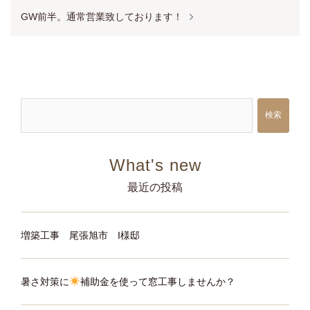
ナ
GW前半。通常営業致しております！
ビ
ゲ
ー
シ
検索
ョ
ン
最近の投稿
増築工事 尾張旭市 I様邸
暑さ対策に
補助金を使って窓工事しませんか？