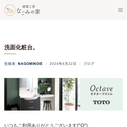
コ
ト
ン
グ
テ
ル
ン
メ
ツ
ニ
へ
ュ
洗面化粧台。
ス
ー
キ
ッ
投稿者:
NAGOMINOIE
2024年4月22日
ブログ
プ
いつもご利用ありがとうございます(^O^)