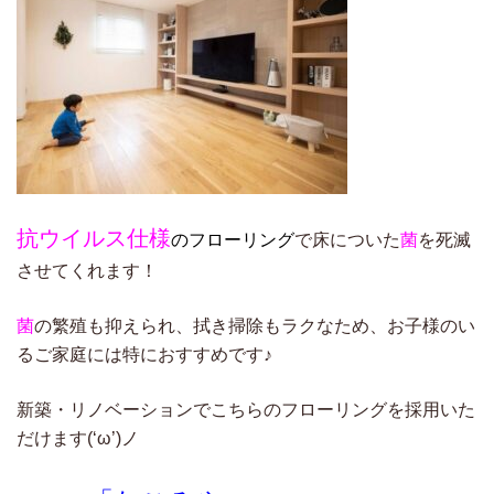
抗ウイルス仕様
のフローリング
で床についた
菌
を死滅
させてくれます！
菌
の繁殖も抑えられ、拭き掃除もラクなため、お子様のい
るご家庭には特におすすめです♪
新築・リノベーションでこちらのフローリングを採用いた
だけます(‘ω’)ノ