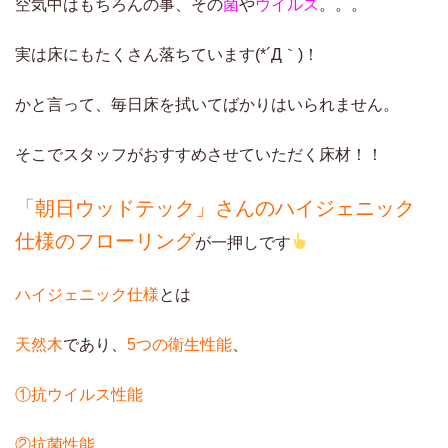
空気中はもちろんの事、その
菌
や
ウイルス
。。。
実は床にもたくさん落ちています(*´Д｀)！
かと言って、毎日床を拭いてばかりはいられません。
そこでスタッフがおすすめさせていただく床材！！
「朝日ウッドテック」さんのハイジェニック
仕様のフローリング
が一押しです
ハイジェニック仕様
とは
天然木
であり、
5つの衛生性能
、
①抗ウイルス性能
②抗菌性能