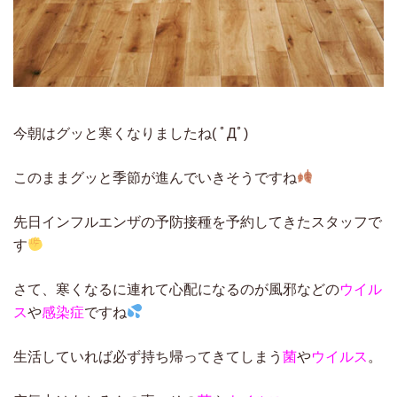
今朝はグッと寒くなりましたね( ﾟДﾟ)
このままグッと季節が進んでいきそうですね
先日インフルエンザの予防接種を予約してきたスタッフで
す
さて、寒くなるに連れて心配になるのが風邪などの
ウイル
ス
や
感染症
ですね
生活していれば必ず持ち帰ってきてしまう
菌
や
ウイルス
。