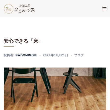
コ
ト
ン
グ
テ
ル
ン
メ
ツ
ニ
へ
ュ
安心できる「床」
ス
ー
キ
ッ
投稿者:
NAGOMINOIE
2024年10月21日
ブログ
プ