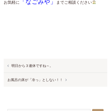
「なごみや」
お気軽に
までご相談ください
投
明日から３連休ですね～。
稿
ナ
お風呂の床が「冷っ」としない！！
ビ
ゲ
ー