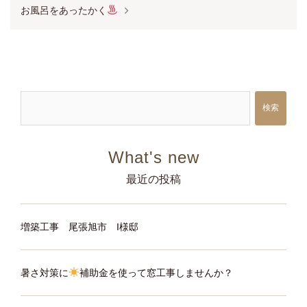
ナ
お風呂をあったかく
ビ
ゲ
ー
シ
検索
ョ
ン
最近の投稿
増築工事 尾張旭市 I様邸
暑さ対策に
補助金を使って窓工事しませんか？