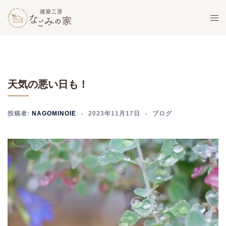
コ
ト
ン
グ
テ
ル
ン
メ
ツ
ニ
へ
ュ
天気の悪い日も！
ス
ー
キ
ッ
投稿者:
NAGOMINOIE
2023年11月17日
ブログ
プ